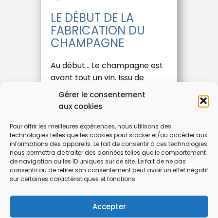
LE DÉBUT DE LA
FABRICATION DU
CHAMPAGNE
Au début… Le champagne est
avant tout un vin. Issu de
cépages tels que le
Gérer le consentement
Chardonnay, le Pinot Meunier,
aux cookies
le Pinot Noir, etc., il demande
une …
Pour offrir les meilleures expériences, nous utilisons des
technologies telles que les cookies pour stocker et/ou accéder aux
informations des appareils. Le fait de consentir à ces technologies
nous permettra de traiter des données telles que le comportement
LIRE LA SUITE
de navigation ou les ID uniques sur ce site. Le fait de ne pas
consentir ou de retirer son consentement peut avoir un effet négatif
sur certaines caractéristiques et fonctions.
Accepter