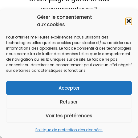
consommateurs ?
Gérer le consentement
Elle assure que le champagne est
aux cookies
produit dans la région délimitée de
Champagne selon des règles
Pour offrir les meilleures expériences, nous utilisons des
technologies telles que les cookies pour stocker et/ou accéder aux
précises de culture et de vinification,
informations des appareils. Le fait de consentir à ces technologies
nous permettra de traiter des données telles que le comportement
garantissant authenticité, qualité et
de navigation ou les ID uniques sur ce site. Le fait de ne pas
consentir ou de retirer son consentement peut avoir un effet négatif
respect du patrimoine viticole.
sur certaines caractéristiques et fonctions.
Où peut-on découvrir les actualités
Accepter
et les nouveautés sur les maisons et
Refuser
cuvées de Champagne ?
Pour suivre en temps réel les
Voir les préférences
nouvelles tendances, les projets des
Politique de protection des données
maisons renommées et les pépites