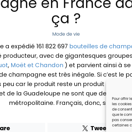
gne en France da
ça ?
Mode de vie
ce a expédié 161 822 697
bouteilles de cham
 producteur, avec de gigantesques groupes 
uot
,
Moët et Chandon
) et parvient ainsi à se 
 champagne est très inégale. Si c’est le pay
eu car le produit reste un produit de luxe. Ai
et de la Guadeloupe ne sont que de pâles ref
Pour offrir
métropolitaine. Français, donc, santé !
les cookies
de consenti
que le comp
pas consent
certaines c
are
Tweet