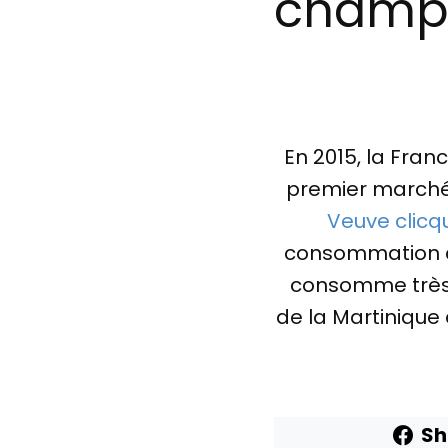
champa
En 2015, la Fran
premier marché
Veuve clicq
consommation de
consomme très p
de la Martinique 
Sh